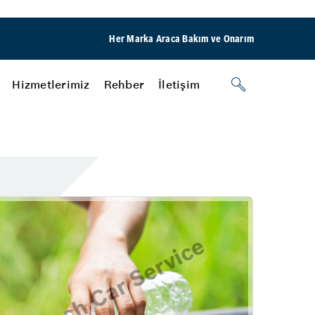
Her Marka Araca Bakım ve Onarım
Hizmetlerimiz
Rehber
İletişim
Motor
Yağ & Filtre Değişimi
Rehber
Gaziantepli Kardeşler Bahçelievler
Lastik