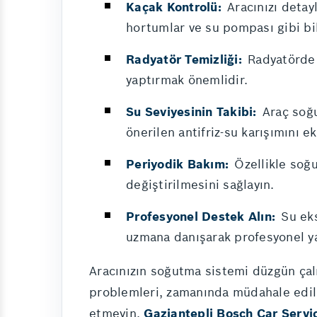
Kaçak Kontrolü:
Aracınızı detayl
hortumlar ve su pompası gibi bi
Radyatör Temizliği:
Radyatörde b
yaptırmak önemlidir.
Su Seviyesinin Takibi:
Araç soğu
önerilen antifriz-su karışımını ek
Periyodik Bakım:
Özellikle soğut
değiştirilmesini sağlayın.
Profesyonel Destek Alın:
Su eks
uzmana danışarak profesyonel ya
Aracınızın soğutma sistemi düzgün çal
problemleri, zamanında müdahale edilm
etmeyin.
Gaziantepli Bosch Car Servi