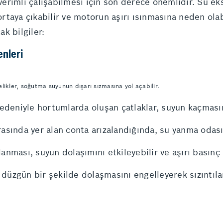
erimli çalışabilmesi için son derece önemlidir. Su e
taya çıkabilir ve motorun aşırı ısınmasına neden olab
k bilgiler:
enleri
ikler, soğutma suyunun dışarı sızmasına yol açabilir.
deniyle hortumlarda oluşan çatlaklar, suyun kaçmasın
rasında yer alan conta arızalandığında, su yanma odasın
anması, suyun dolaşımını etkileyebilir ve aşırı basınç n
düzgün bir şekilde dolaşmasını engelleyerek sızıntılar