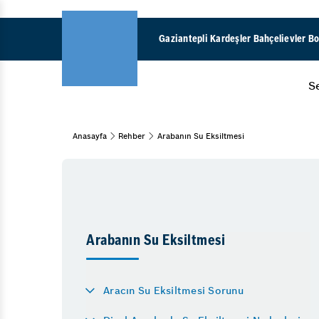
Gaziantepli Kardeşler Bahçelievler B
S
Anasayfa
Rehber
Arabanın Su Eksiltmesi
Araç Bakım & Onarım
Muayene Ve Bakım
Bahar Bakımı
Kış Bakımı
Periyodik Bakım
15 Adım Kontrol
Arabanın Su Eksiltmesi
Fren Sistemleri
Aracın Su Eksiltmesi Sorunu
Fren Onarımı
Fren İnovasyonları