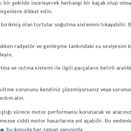
ı bir şekilde inceleyerek herhangi bir kaçak olup olma
leşenlere dikkat edin.
irikmiş olan tortular soğutma sistemini tıkayabilir. Bel
kken radyatör ve genleşme tankındaki su seviyesini ko
leyin.
ma ve ısıtma sistemi ile ilgili parçaların belirli aralık
iltme sorununu kendiniz çözemiyorsanız veya sorunun 
rdım alın.
ıştığı sürece motor performansı korunacak ve aracınız
ezse ciddi motor hasarlarına yol açabilir. Bu nedenle
ce
bu konuda her zaman yanınızda